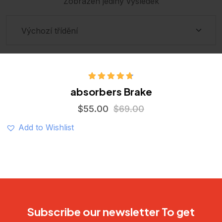
Zobrazen jediný výsledek
Hodnocení
absorbers Brake
4.75
z 5
$
55.00
$
69.00
Add to Wishlist
Subscribe our newsletter To get