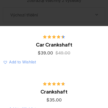
Zobrazuji všechny 2 výsledky
Hodnocení
Car Crankshaft
4.50
z 5
$
39.00
$
49.00
Add to Wishlist
Hodnocení
Crankshaft
4.75
z 5
$
35.00