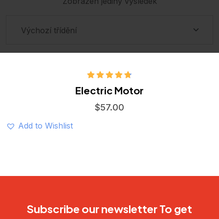
Zobrazen jediný výsledek
Hodnocení
Electric Motor
4.75
z 5
$
57.00
Add to Wishlist
Subscribe our newsletter To get