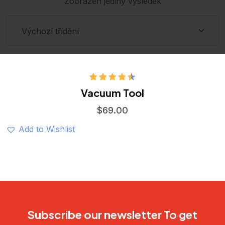
Zobrazen jediný výsledek
Hodnocení
Vacuum Tool
4.50
z 5
$
69.00
Add to Wishlist
Subscribe our newsletter To get