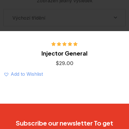
Zobrazen jediný výsledek
Hodnocení
Injector General
5.00
z 5
$
29.00
Add to Wishlist
Subscribe our newsletter To get