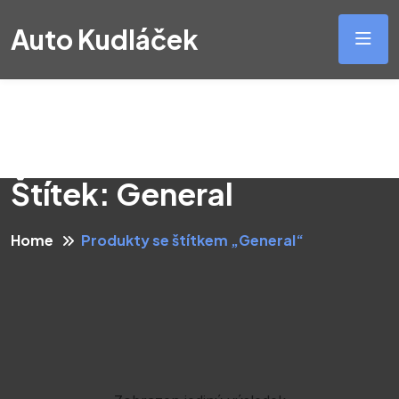
Auto Kudláček
Štítek:
General
Home
Produkty se štítkem „General“